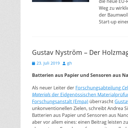
die neue EU-R
Weg zu wirkli
der Baumwolle
Start-up ein
Gustav Nyström – Der Holzmag
Veröffentlicht
Autor
23. Juli 2019
gh
am
Batterien aus Papier und Sensoren aus N
Als neuer Leiter der
Forschungsabteilung
Ce
Materials
der Eidgenössischen Materialprüfu
Forschungsanstalt (Empa)
überrascht
Gusta
unkonventionellen Zielen, schreibt Andrea S
Batterien aus Papier und Sensoren aus Nano
aber vor allem eines: einen Beitrag leisten z