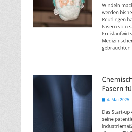
Windeln mach
werden bishe
Reutlingen ha
Fasern vom s
Kreislaufwir
Medizinischen
gebrauchten 
Chemische
Fasern fü
Veröffentlicht
4. Mai 2025
am
Das Start-up
seine patenti
Industriemaßs