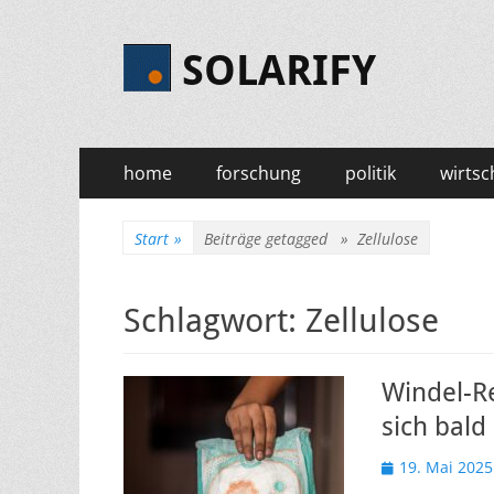
SOLARIFY
Primäres
Zum
home
forschung
politik
wirtsc
Inhalt
Menü
springen
Start
»
Beiträge getagged »
Zellulose
Schlagwort:
Zellulose
Windel-Re
sich bald
Veröffentlicht
19. Mai 2025
am