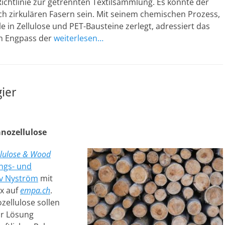
ichtlinie zur getrennten Textilsammlung. Es könnte der
ch zirkulären Fasern sein. Mit seinem chemischen Prozess,
 in Zellulose und PET-Bausteine zerlegt, adressiert das
en Engpass der
weiterlesen…
ier
anozellulose
llulose & Wood
ngs- und
v Nyström
mit
ix auf
empa.ch
.
zellulose sollen
ur Lösung