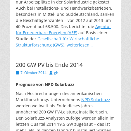
nur Arbeitsplätze in der Solarindustrie gekostet.
Auch bei Installations- und Handwerksbetrieben,
besonders in Mittel- und Süddeutschland, sanken
die Beschäftigtenzahlen – von 2012 auf 2013 um
40 Prozent auf 68.500. Das berichtet die
Agentur
für Erneuerbare Energien (AEE)
auf Basis einer
Studie der
Gesellschaft für Wirtschaftliche
Strukturforschung (GWS).
weiterlesen…
200 GW PV bis Ende 2014
Veröffentlicht
Autor
7. Oktober 2014
gh
am
Prognose von NPD Solarbuzz
Nach Hochrechnungen des amerikanischen
Marktforschungs-Unternehmens
NPD Solarbuzz
werden weltweit bis Ende dieses Jahres
annähernd 200 GW PV-Leistung installiert sein.
Den Solarbuzz-Analysten zufolge werden allein im
letzten Quartal 2014 19,5 GW zugebaut – das ist
mehr, als im ganzen Jahr 2010 installiert worden