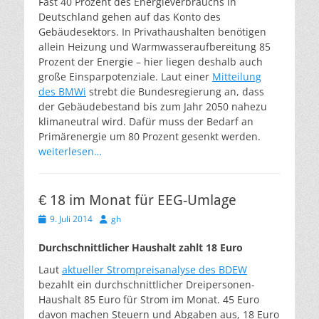
Fast 40 Prozent des Energieverbrauchs in
Deutschland gehen auf das Konto des
Gebäudesektors. In Privathaushalten benötigen
allein Heizung und Warmwasseraufbereitung 85
Prozent der Energie – hier liegen deshalb auch
große Einsparpotenziale. Laut einer
Mitteilung
des BMWi
strebt die Bundesregierung an, dass
der Gebäudebestand bis zum Jahr 2050 nahezu
klimaneutral wird. Dafür muss der Bedarf an
Primärenergie um 80 Prozent gesenkt werden.
weiterlesen…
€ 18 im Monat für EEG-Umlage
Veröffentlicht
Autor
9. Juli 2014
gh
am
Durchschnittlicher Haushalt zahlt 18 Euro
Laut
aktueller Strompreisanalyse des BDEW
bezahlt ein durchschnittlicher Dreipersonen-
Haushalt 85 Euro für Strom im Monat. 45 Euro
davon machen Steuern und Abgaben aus, 18 Euro