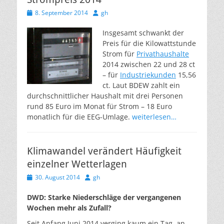
Veröffentlicht
Autor
8. September 2014
gh
am
Insgesamt schwankt der
Preis für die Kilowattstunde
Strom für
Privathaushalte
2014 zwischen 22 und 28 ct
– für
Industriekunden
15,56
ct. Laut BDEW zahlt ein
durchschnittlicher Haushalt mit drei Personen
rund 85 Euro im Monat für Strom – 18 Euro
monatlich für die EEG-Umlage.
weiterlesen…
Klimawandel verändert Häufigkeit
einzelner Wetterlagen
Veröffentlicht
Autor
30. August 2014
gh
am
DWD: Starke Niederschläge der vergangenen
Wochen mehr als Zufall?
Seit Anfang Juni 2014 verging kaum ein Tag, an