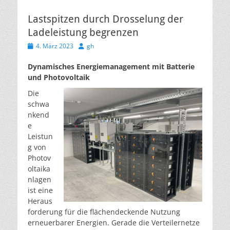
Lastspitzen durch Drosselung der
Ladeleistung begrenzen
Veröffentlicht
Autor
4. März 2023
gh
am
Dynamisches Energiemanagement mit Batterie
und Photovoltaik
Die
schwa
nkend
e
Leistun
g von
Photov
oltaika
nlagen
ist eine
Heraus
forderung für die flächendeckende Nutzung
erneuerbarer Energien. Gerade die Verteilernetze