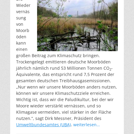
Wieder
vernäs
sung
von
Moorb
öden
kann
einen
großen Beitrag zum Klimaschutz bringen.
Trockengelegt emittieren deutsche Moorböden
jährlich nämlich rund 53 Millionen Tonnen CO
-
2
Äquivalente, das entspricht rund 7,5 Prozent der
gesamten deutschen Treibhausgasemissionen.
„Nur wenn wir unsere Moorböden anders nutzen,
können wir unsere Klimaschutzziele erreichen.
Wichtig ist, dass wir die Paludikultur, bei der wir
Moore wieder verstärkt vernässen, und so
Klimagase vermeiden, viel stärker in der Fläche
nutzen.“, sagt Dirk Messner, Präsident des
Umweltbundesamtes (UBA)
.
weiterlesen…