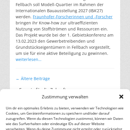
Fellbach soll Modell-Quartier im Rahmen der
Internationalen Bauausstellung 2027 (IBA’27)
werden.
Fraunhofer-Forscherinnen und -Forscher
bringen ihr Know-how zur ultraeffizienten
Nutzung von Stoffströmen und Ressourcen ein.
Das Projekt wurde bei der 1. Gebietskonferenz am
13.02.2023 den Gewerbetreibenden und
Grundstückseigentümern in Fellbach vorgestellt,
um sie für eine aktive Beteiligung zu gewinnen.
weiterlesen…
Beitragsnavigation
←
Ältere Beiträge
– Energie für die Zukunft –
Zustimmung verwalten
SOLARIFY, das unabhängige Informationsportal für
Nachhaltigkeit, Kreislaufwirtschaft,
Um dir ein optimales Erlebnis zu bieten, verwenden wir Technologien wie
Erneuerbare Energien, Klimawandel und Energiewende.
Cookies, um Geräteinformationen zu speichern und/oder darauf
zuzugreifen. Wenn du diesen Technologien zustimmst, können wir Daten
wie das Surfverhalten oder eindeutige IDs auf dieser Website
kontakt
|
impressum
|
datenschutz
verarbeiten. Wenn du deine Zustimmung nicht erteilst oder zurückziehst,