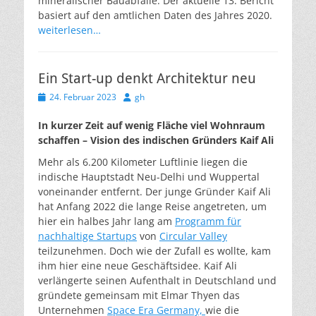
mineralischer Bauabfälle. Der aktuelle 13. Bericht
basiert auf den amtlichen Daten des Jahres 2020.
weiterlesen…
Ein Start-up denkt Architektur neu
Veröffentlicht
Autor
24. Februar 2023
gh
am
In kurzer Zeit auf wenig Fläche viel Wohnraum
schaffen – Vision des indischen Gründers Kaif Ali
Mehr als 6.200 Kilometer Luftlinie liegen die
indische Hauptstadt Neu-Delhi und Wuppertal
voneinander entfernt. Der junge Gründer Kaif Ali
hat Anfang 2022 die lange Reise angetreten, um
hier ein halbes Jahr lang am
Programm für
nachhaltige Startups
von
Circular Valley
teilzunehmen. Doch wie der Zufall es wollte, kam
ihm hier eine neue Geschäftsidee. Kaif Ali
verlängerte seinen Aufenthalt in Deutschland und
gründete gemeinsam mit Elmar Thyen das
Unternehmen
Space Era Germany,
wie die