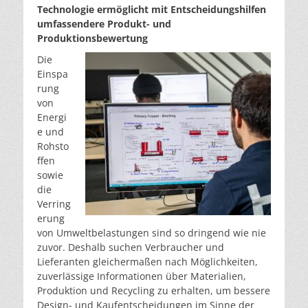
Technologie ermöglicht mit Entscheidungshilfen
umfassendere Produkt- und
Produktionsbewertung
Die
Einspa
rung
von
Energi
e und
Rohsto
ffen
sowie
die
Verring
erung
von Umweltbelastungen sind so dringend wie nie
zuvor. Deshalb suchen Verbraucher und
Lieferanten gleichermaßen nach Möglichkeiten,
zuverlässige Informationen über Materialien,
Produktion und Recycling zu erhalten, um bessere
Design- und Kaufentscheidungen im Sinne der