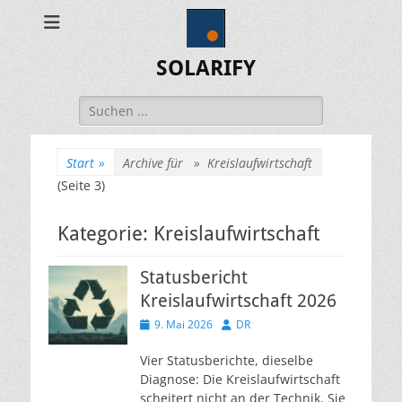
SOLARIFY
Suchen
nach:
Start
»
Archive für »
Kreislaufwirtschaft
(Seite 3)
Kategorie:
Kreislaufwirtschaft
Statusbericht
Kreislaufwirtschaft 2026
Veröffentlicht
Autor
9. Mai 2026
DR
am
Vier Statusberichte, dieselbe
Diagnose: Die Kreislaufwirtschaft
scheitert nicht an der Technik. Sie