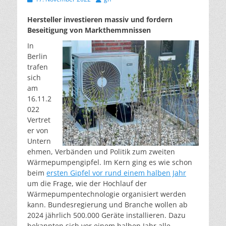
am
Hersteller investieren massiv und fordern
Beseitigung von Markthemmnissen
In
Berlin
trafen
sich
am
16.11.2
022
Vertret
er von
Untern
ehmen, Verbänden und Politik zum zweiten
Wärmepumpengipfel. Im Kern ging es wie schon
beim
ersten Gipfel vor rund einem halben Jahr
um die Frage, wie der Hochlauf der
Wärmepumpentechnologie organisiert werden
kann. Bundesregierung und Branche wollen ab
2024 jährlich 500.000 Geräte installieren. Dazu
bekannten sich vor einem halben Jahr alle