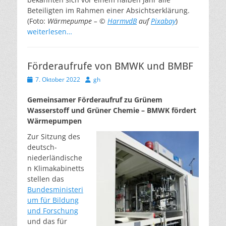
Beteiligten im Rahmen einer Absichtserklärung.
(Foto:
Wärmepumpe – ©
HarmvdB
auf
Pixabay
)
weiterlesen…
Förderaufrufe von BMWK und BMBF
Veröffentlicht
Autor
7. Oktober 2022
gh
am
Gemeinsamer Förderaufruf zu Grünem
Wasserstoff und Grüner Chemie – BMWK fördert
Wärmepumpen
Zur Sitzung des
deutsch-
niederländische
n Klimakabinetts
stellen das
Bundesministeri
um für Bildung
und Forschung
und das für