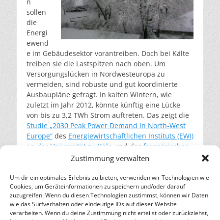
n
sollen
die
Energi
ewend
e im Gebäudesektor vorantreiben. Doch bei Kälte
treiben sie die Lastspitzen nach oben. Um
Versorgungslücken in Nordwesteuropa zu
vermeiden, sind robuste und gut koordinierte
Ausbaupläne gefragt. In kalten Wintern, wie
zuletzt im Jahr 2012, könnte künftig eine Lücke
von bis zu 3,2 TWh Strom auftreten. Das zeigt die
Studie „2030 Peak Power Demand in North-West
Europe“
des
Energiewirtschaftlichen Instituts (EWI)
an der Universität zu Köln
und des
französischen
Beratungsunternehmens E-CUBE Strategy
Zustimmung verwalten
Consultants
im Auftrag des französischen
Energieversorgers ENGIE.
Um dir ein optimales Erlebnis zu bieten, verwenden wir Technologien wie
Cookies, um Geräteinformationen zu speichern und/oder darauf
weiterlesen…
zuzugreifen. Wenn du diesen Technologien zustimmst, können wir Daten
wie das Surfverhalten oder eindeutige IDs auf dieser Website
verarbeiten. Wenn du deine Zustimmung nicht erteilst oder zurückziehst,
– Energie für die Zukunft –