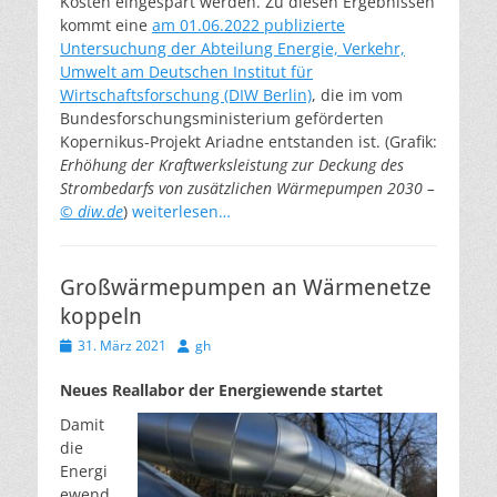
Kosten eingespart werden. Zu diesen Ergebnissen
kommt eine
am 01.06.2022 publizierte
Untersuchung der Abteilung Energie, Verkehr,
Umwelt am Deutschen Institut für
Wirtschaftsforschung (DIW Berlin)
, die im vom
Bundesforschungsministerium geförderten
Kopernikus-Projekt Ariadne entstanden ist. (Grafik:
Erhöhung der Kraftwerksleistung zur Deckung des
Strombedarfs von zusätzlichen Wärmepumpen 2030 –
© diw.de
)
weiterlesen…
Großwärmepumpen an Wärmenetze
koppeln
Veröffentlicht
Autor
31. März 2021
gh
am
Neues Reallabor der Energiewende startet
Damit
die
Energi
ewend