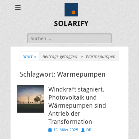
SOLARIFY
Suchen
nach:
Start
»
Beiträge getagged »
Wärmepumpen
Schlagwort:
Wärmepumpen
Windkraft stagniert.
Photovoltaik und
Wärmepumpen sind
Antrieb der
Transformation
Veröffentlicht
Autor
13. März 2025
DR
am