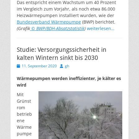
Das entspricht einem Wachstum um 40 Prozent
im Vergleich zum Vorjahr, als noch etwa 86.000
Heizwärmepumpen installiert wurden, wie der
Bundesverband Wärmepumpe
(BWP) berichtet.
(Grafik
© BWP/BDH-Absatzstatistik
)
weiterlesen…
Studie: Versorgungssicherheit in
kalten Wintern sinkt bis 2030
Veröffentlicht
Autor
11. September 2020
gh
am
Wärmepumpen werden ineffizienter, je kälter es
wird
Mit
Grünst
rom
betrieb
ene
Wärme
pumpe