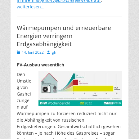
in ihrem
Blog von Agora-Energiewende
auf
.
weiterlesen…
Wärmepumpen und erneuerbare
Energien verringern
Erdgasabhängigkeit
Veröffentlicht
Autor
14. Juni 2022
gh
am
PV-Ausbau wesentlich
Den
Umstie
g von
Gashei
zunge
n auf
Wärmepumpen zu forcieren reduziert nicht nur
die Abhängigkeit von russischen
Erdgaslieferungen. Gesamtwirtschaftlich gesehen
könnten – je nach Höhe des Gaspreises – sogar