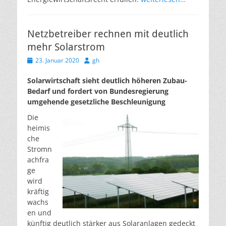
Netzbetreiber rechnen mit deutlich
mehr Solarstrom
Veröffentlicht
Autor
23. Januar 2020
gh
am
Solarwirtschaft sieht deutlich höheren Zubau-
Bedarf und fordert von Bundesregierung
umgehende gesetzliche Beschleunigung
Die
heimis
che
Stromn
achfra
ge
wird
kräftig
wachs
en und
künftig deutlich stärker aus Solaranlagen gedeckt