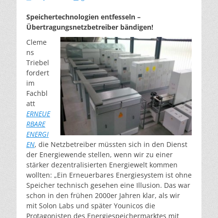
am
Speichertechnologien entfesseln –
Übertragungsnetzbetreiber bändigen!
Cleme
ns
Triebel
fordert
im
Fachbl
att
ERNEUE
RBARE
ENERGI
EN
, die Netzbetreiber müssten sich in den Dienst
der Energiewende stellen, wenn wir zu einer
stärker dezentralisierten Energiewelt kommen
wollten: „Ein Erneuerbares Energiesystem ist ohne
Speicher technisch gesehen eine Illusion. Das war
schon in den frühen 2000er Jahren klar, als wir
mit Solon Labs und später Younicos die
Protagonisten des Energiespeichermarktes mit