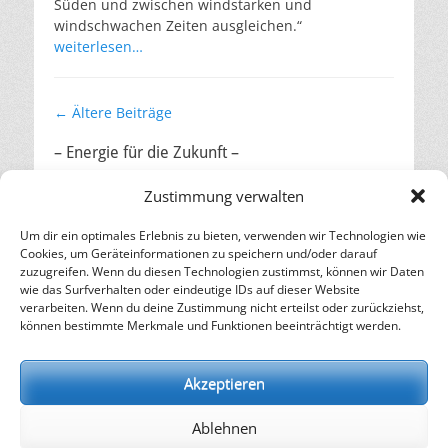
Süden und zwischen windstarken und
windschwachen Zeiten ausgleichen.“
weiterlesen…
Beitragsnavigation
←
Ältere Beiträge
– Energie für die Zukunft –
SOLARIFY, das unabhängige Informationsportal für
Zustimmung verwalten
Nachhaltigkeit, Kreislaufwirtschaft,
Erneuerbare Energien, Klimawandel und Energiewende.
Um dir ein optimales Erlebnis zu bieten, verwenden wir Technologien wie
Cookies, um Geräteinformationen zu speichern und/oder darauf
zuzugreifen. Wenn du diesen Technologien zustimmst, können wir Daten
kontakt
|
impressum
|
datenschutz
wie das Surfverhalten oder eindeutige IDs auf dieser Website
verarbeiten. Wenn du deine Zustimmung nicht erteilst oder zurückziehst,
können bestimmte Merkmale und Funktionen beeinträchtigt werden.
Copyright © 2026
SOLARIFY
. Alle Rechte vorbehalten.
Datenschutz
| Catch Responsive von
Catch Themes
Akzeptieren
Ablehnen