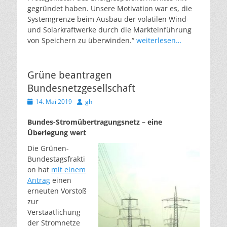
gegründet haben. Unsere Motivation war es, die
Systemgrenze beim Ausbau der volatilen Wind-
und Solarkraftwerke durch die Markteinführung
von Speichern zu überwinden.“
weiterlesen…
Grüne beantragen
Bundesnetzgesellschaft
Veröffentlicht
Autor
14. Mai 2019
gh
am
Bundes-Stromübertragungsnetz – eine
Überlegung wert
Die Grünen-
Bundestagsfrakti
on hat
mit einem
Antrag
einen
erneuten Vorstoß
zur
Verstaatlichung
der Stromnetze