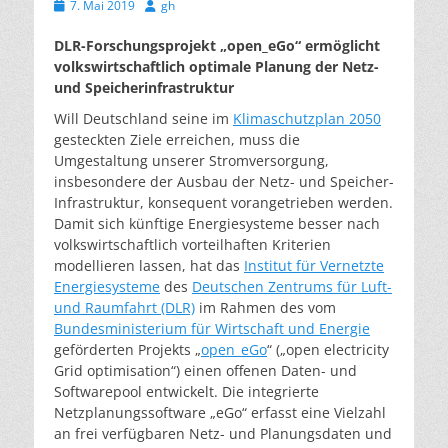
Veröffentlicht
Autor
7. Mai 2019
gh
am
DLR-Forschungsprojekt „open_eGo“ ermöglicht
volkswirtschaftlich optimale Planung der Netz-
und Speicherinfrastruktur
Will Deutschland seine im
Klimaschutzplan 2050
gesteckten Ziele erreichen, muss die
Umgestaltung unserer Stromversorgung,
insbesondere der Ausbau der Netz- und Speicher-
Infrastruktur, konsequent vorangetrieben werden.
Damit sich künftige Energiesysteme besser nach
volkswirtschaftlich vorteilhaften Kriterien
modellieren lassen, hat das
Institut für Vernetzte
Energiesysteme
des
Deutschen Zentrums für Luft-
und Raumfahrt (DLR)
im Rahmen des vom
Bundesministerium für Wirtschaft und Energie
geförderten Projekts „
open_eGo
“ („open electricity
Grid optimisation“) einen offenen Daten- und
Softwarepool entwickelt. Die integrierte
Netzplanungssoftware „eGo“ erfasst eine Vielzahl
an frei verfügbaren Netz- und Planungsdaten und