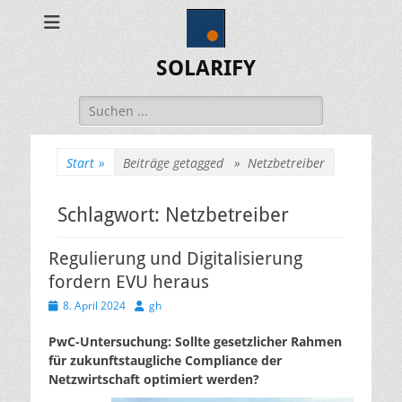
SOLARIFY
Suchen
nach:
Start
»
Beiträge getagged »
Netzbetreiber
Schlagwort:
Netzbetreiber
Regulierung und Digitalisierung
fordern EVU heraus
Veröffentlicht
Autor
8. April 2024
gh
am
PwC-Untersuchung: Sollte gesetzlicher Rahmen
für zukunftstaugliche Compliance der
Netzwirtschaft optimiert werden?