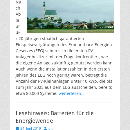
Na
ch
Ab
la
uf
de
r 20-jährigen staatlich garantierten
Einspeisevergütungen des Erneuerbare-Energien-
Gesetzes (EEG) sehen sich die ersten PV-
Anlagenbesitzer mit der Frage konfrontiert, wie
die eigene Anlage zukünftig genutzt werden kann.
Auch wenn die Installationszahlen in den ersten
Jahren des EEG noch gering waren, beträgt die
Anzahl der PV-Kleinanlagen unter 10 kWp, die bis
zum Jahr 2025 aus dem EEG ausscheiden, bereits
etwa 80.000 Systeme.
weiterlesen…
Lesehinweis: Batterien für die
Energiewende
Veröffentlicht
Autor
24. Juni 2019
gh